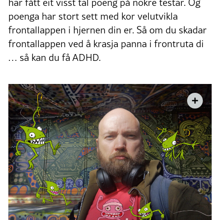
har fått eit visst tal poeng på nokre testar. Og
poenga har stort sett med kor velutvikla
frontallappen i hjernen din er. Så om du skadar
frontallappen ved å krasja panna i frontruta di
… så kan du få ADHD.