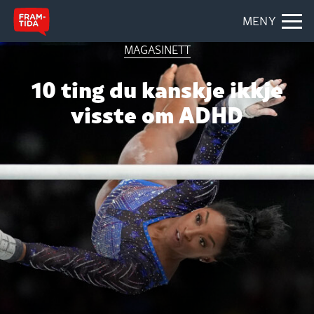
MENY
MAGASINETT
10 ting du kanskje ikkje
visste om ADHD