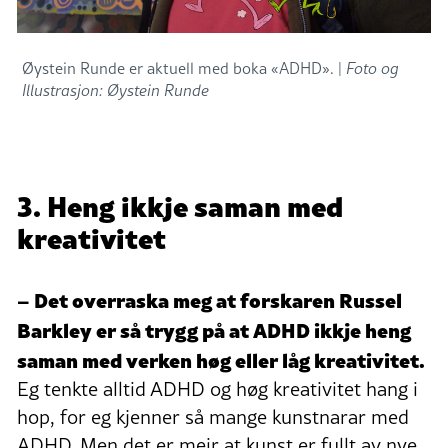
Øystein Runde er aktuell med boka «ADHD». |
Foto og
Illustrasjon: Øystein Runde
3. Heng ikkje saman med
kreativitet
– Det overraska meg at forskaren Russel
Barkley er så trygg på at ADHD ikkje heng
saman med verken høg eller låg kreativitet.
Eg tenkte alltid ADHD og høg kreativitet hang i
hop, for eg kjenner så mange kunstnarar med
ADHD. Men det er meir at kunst er fullt av nye