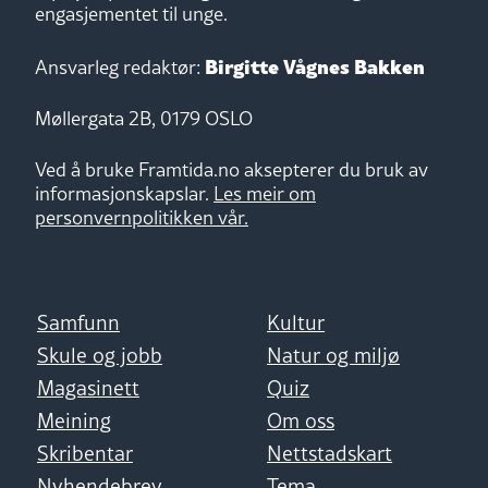
engasjementet til unge.
Birgitte Vågnes Bakken
Ansvarleg redaktør:
Møllergata 2B, 0179 OSLO
Ved å bruke Framtida.no aksepterer du bruk av
informasjonskapslar.
Les meir om
personvernpolitikken vår.
Samfunn
Kultur
Skule og jobb
Natur og miljø
Magasinett
Quiz
Meining
Om oss
Skribentar
Nettstadskart
Nyhendebrev
Tema