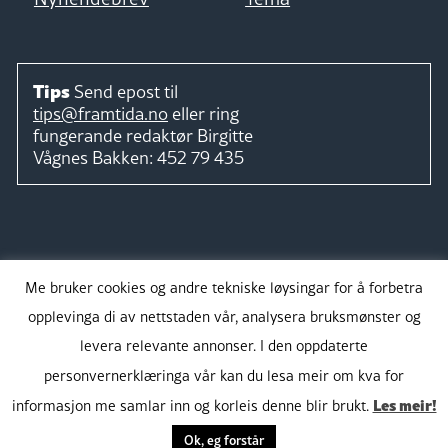
Tips
Send epost til
tips@framtida.no
eller ring
fungerande redaktør
Birgitte
Vågnes Bakken:
452 79 435
Følg
Me bruker cookies og andre tekniske løysingar for å forbetra
opplevinga di av nettstaden vår, analysera bruksmønster og
levera relevante annonser. I den oppdaterte
personvernerklæringa vår kan du lesa meir om kva for
Takk for støtta:
Les meir!
informasjon me samlar inn og korleis denne blir brukt.
Ok, eg forstår