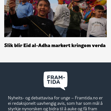
Slik blir Eid al-Adha markert kringom verda
Nyheits- og debattavisa for unge – Framtida.no er
ei redaksjonelt uavhengig avis, som har som mål å
styrkje nynorsken og bidra til å auke og få fram