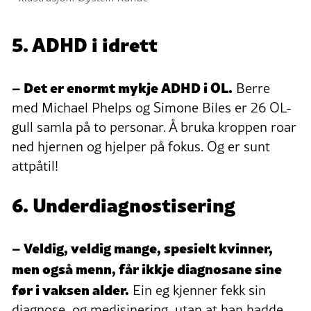
5. ADHD i idrett
– Det er enormt mykje ADHD i OL.
Berre
med Michael Phelps og Simone Biles er 26 OL-
gull samla på to personar. Å bruka kroppen roar
ned hjernen og hjelper på fokus. Og er sunt
attpåtil!
6. Underdiagnostisering
– Veldig, veldig mange, spesielt kvinner,
men også menn, får ikkje diagnosane sine
før i vaksen alder.
Ein eg kjenner fekk sin
diagnose, og medisinering, utan at han hadde