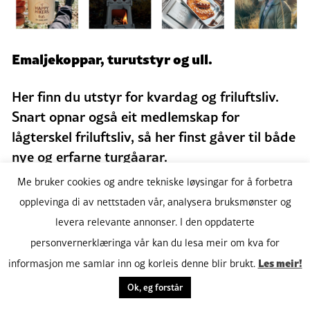
Emaljekoppar, turutstyr og ull.
Her finn du utstyr for kvardag og friluftsliv.
Snart opnar også eit medlemskap for
lågterskel friluftsliv, så her finst gåver til både
nye og erfarne turgåarar.
Me bruker cookies og andre tekniske løysingar for å forbetra
Pris:
ca. 50 – 2000 kr.
opplevinga di av nettstaden vår, analysera bruksmønster og
Butikk:
Berre på nett:
happyhikers.no
levera relevante annonser. I den oppdaterte
Auk
personvernerklæringa vår kan du lesa meir om kva for
Les meir!
informasjon me samlar inn og korleis denne blir brukt.
Ok, eg forstår