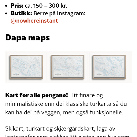
Pris:
ca. 150 – 300 kr.
Butikk:
Berre på Instagram:
@nowhereinstant
Dapa maps
Kart for alle pengane!
Litt finare og
minimalistiske enn dei klassiske turkarta så du
kan ha dei på veggen, men også funksjonelle.
Skikart, turkart og skjærgårdskart, laga av
kartografar som sjekkar litt ekstra opp kva som