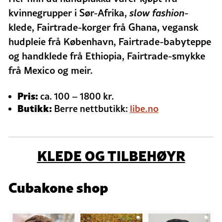
kvinnegrupper i Sør-Afrika,
slow fashion-
klede, Fairtrade-korger frå Ghana, vegansk
hudpleie frå København, Fairtrade-babyteppe
og handklede frå Ethiopia, Fairtrade-smykke
frå Mexico og meir.
Pris:
ca. 100 – 1800 kr.
Butikk:
Berre nettbutikk:
libe.no
KLE
DE
OG TILBEHØYR
Cubakone shop