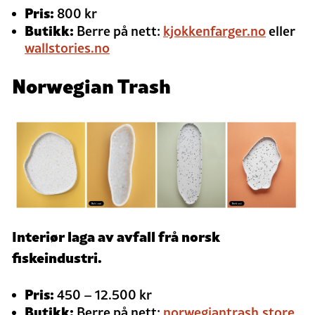
Pris:
800 kr
Butikk:
Berre på nett:
kjokkenfarger.no
eller
wallstories.no
Norwegian Trash
Interiør laga av avfall frå norsk
fiskeindustri.
Pris:
450 – 12.500 kr
Butikk:
Berre på nett:
norwegiantrash.store