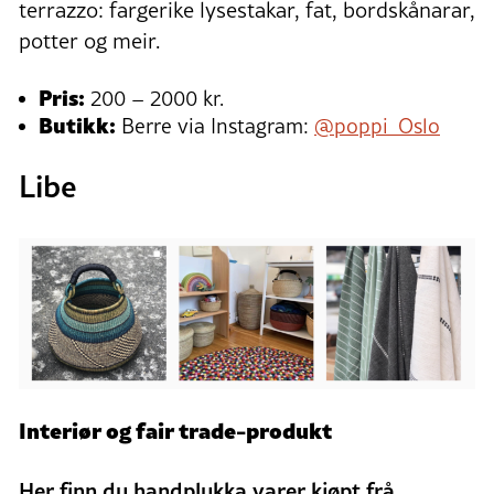
terrazzo: fargerike lysestakar, fat, bordskånarar,
potter og meir.
Pris:
200 – 2000 kr.
Butikk:
Berre via Insta
gram:
@poppi_Oslo
Libe
Interiør og fair trade-produkt
Her finn du handplukka varer kjøpt frå