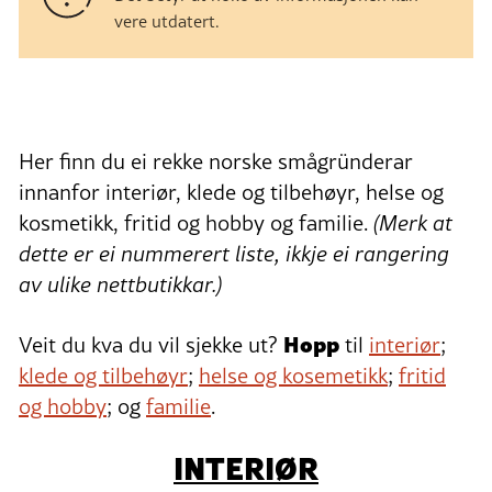
vere utdatert.
Her finn du ei rekke norske smågründerar
innanfor interiør, klede og tilbehøyr, helse og
kosmetikk, fritid og hobby og familie.
(Merk at
dette er ei nummerert liste, ikkje ei rangering
av ulike nettbutikkar.)
Hopp
Veit du kva du vil sjekke ut?
til
interiør
;
klede og tilbehøyr
;
helse og kosemetikk
;
fritid
og hobby
; og
familie
.
INTERIØR