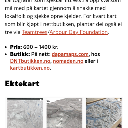
må med på kartet gjennom å snakke med
lokalfolk og sjekke opne kjelder. For kvart kart
som blir kjøpt i nettbutikken, plantar dei også ei
tre via
Teamtrees
/
Arbour Day Foundation
.
Pris:
600 – 1400 kr.
Butikk:
På nett:
dapamaps.com
, hos
DNTbutikken.no
,
nomaden.no
eller i
kartbutikken.no
.
Ektekart