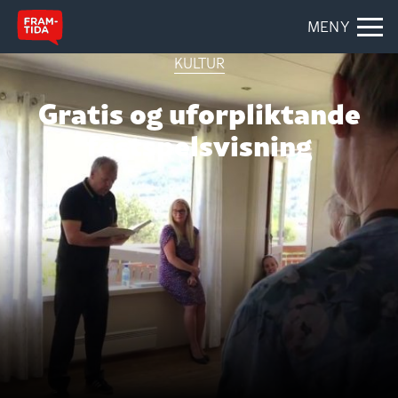
MENY
KULTUR
Gratis og uforpliktande
festspelsvisning