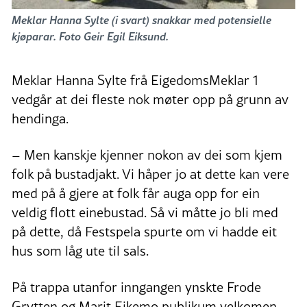
Meklar Hanna Sylte (i svart) snakkar med potensielle
kjøparar. Foto Geir Egil Eiksund.
Meklar Hanna Sylte frå EigedomsMeklar 1
vedgår at dei fleste nok møter opp på grunn av
hendinga.
– Men kanskje kjenner nokon av dei som kjem
folk på bustadjakt. Vi håper jo at dette kan vere
med på å gjere at folk får auga opp for ein
veldig flott einebustad. Så vi måtte jo bli med
på dette, då Festspela spurte om vi hadde eit
hus som låg ute til sals.
På trappa utanfor inngangen ynskte Frode
Grytten og Marit Eikemo publikum velkomen