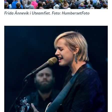
Frida Ånnevik i Uteamfiet. Foto: HumbersetFoto