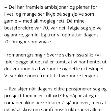
– Dei har framleis ambisjonar og planar for
livet, og mange ser ikkje på seg sjølve som
gamle – med all mogleg rett. Då mine
besteforeldre var 70, var dei ifølgje seg sjølve
og andre, gamle. Eg trur vi oppfattar dagens
70-åringar som yngre.
I romanen grunngir Sverre skilsmissa slik: «Vi
føler begge at det nå er tomt, at vi har hentet ut
det vi kunne fra hverandre og dette ekteskapet.
Vi ser ikke noen fremtid i hverandre lenger.»
– Kva skjer når dagens eldre pensjonerer seg og
prosjekt familie er fullført? Eg håpar at eg i
romanen ikkje berre klarer å sjå innover, men at
eg også skriv om samfunnsstrukturar vi alle er