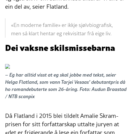
ein del av, seier Flatland.
«En moderne familie» er ikkje sjølvbiografisk,
men så klart hentar eg rekvisittar frå eige liv.
Dei vaksne skilsmissebarna
– Eg har alltid visst at eg skal jobbe med tekst, seier
Helga Flatland, som vann Tarjei Vesaas’ debutantpris då
ho romandebuterte som 26-åring. Foto: Audun Braastad
/ NTB scanpix
Då Flatland i 2015 blei tildelt Amalie Skram-
prisen for sitt forfattarskap uttalte juryen at
«det er frigjerande å lese ein forfattar som