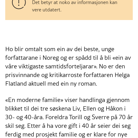
Det betyr at noko av informasjonen kan
vere utdatert.
Ho blir omtalt som ein av dei beste, unge
forfattarane i Noreg og er spådd til å bli «ein av
våre viktigaste samtidsforteljarar». No er den
prisvinnande og kritikarroste forfattaren Helga
Flatland aktuell med ein ny roman.
«En moderne familie» viser handlinga gjennom
blikket til dei tre søskena Liv, Ellen og Håkon i
30- og 40-åra. Foreldra Torill og Sverre på 70 år
skil seg. Etter å ha vore gift i 40 år seier dei seg
ferdig med prosjekt familie og er klare for nye