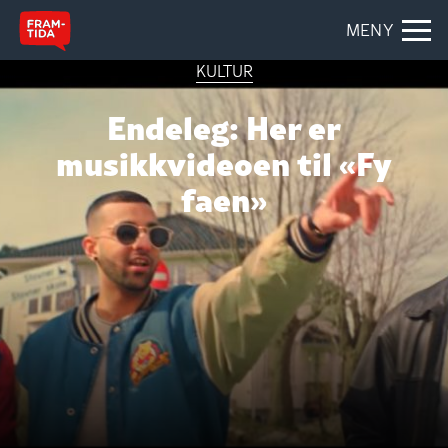
MENY
KULTUR
Endeleg: Her er
musikkvideoen til «Fy
faen»