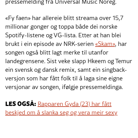
pressemelding frå Universal Music Noreg.
«Fy faen» har allereie blitt streama over 15,7
millionar gonger og toppa både dei norske
Spotify-listene og VG-lista. Etter at han blei
brukt i ein episode av NRK-serien
«Skam»
, har
songen også blitt lagt merke til utanfor
landegrensene. Sist veke slapp Hkeem og Temur
ein svensk og dansk remix, samt ein singback-
versjon som har fått folk til å laga sine eigne
versjonar av songen, ifølgje pressemeldinga.
LES OGSÅ:
Rapparen Gyda (23) har fått
beskjed om å slanka seg og vera meir sexy