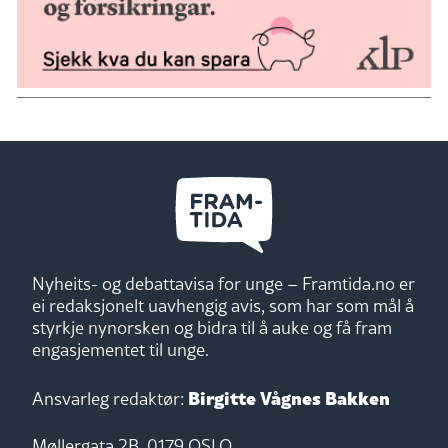
Nyheits- og debattavisa for unge – Framtida.no er
ei redaksjonelt uavhengig avis, som har som mål å
styrkje nynorsken og bidra til å auke og få fram
engasjementet til unge.
Birgitte Vågnes Bakken
Ansvarleg redaktør:
Møllergata 2B, 0179 OSLO