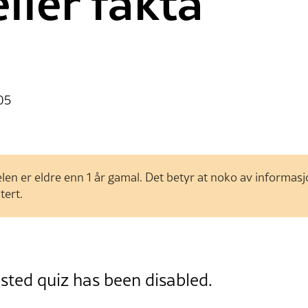
ller fakta
05
len er eldre enn 1 år gamal. Det betyr at noko av informas
tert.
ted quiz has been disabled.