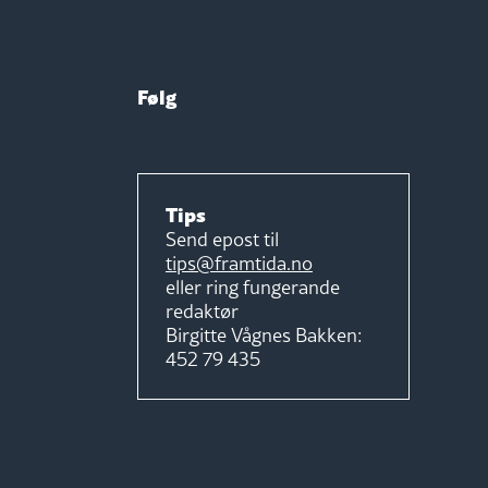
Følg
Tips
Send epost til
tips@framtida.no
eller ring fungerande
redaktør
Birgitte Vågnes Bakken:
452 79 435