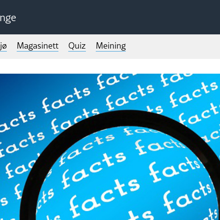
unge
jø
Magasinett
Quiz
Meining