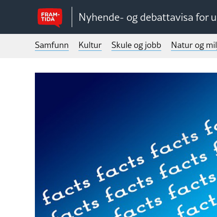
Nyhende- og debattavisa for 
Samfunn
Kultur
Skule og jobb
Natur og mil