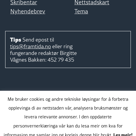
Skribentar
Nettstadskart
Nyhendebrev
Tema
Tips
Send epost til
tips@framtida.no
eller ring
fungerande redaktør
Birgitte
Vågnes Bakken:
452 79 435
Følg
Me bruker cookies og andre tekniske løysingar for å forbetra
opplevinga di av nettstaden vår, analysera bruksmønster og
levera relevante annonser. I den oppdaterte
personvernerklæringa vår kan du lesa meir om kva for
Takk for støtta:
Les meir!
informasjon me samlar inn og korleis denne blir brukt.