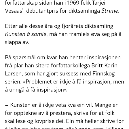
forfattarskap sidan han i 1969 fekk Tarjei
Vesaas’ debutantpris for diktsamlinga
Strime
.
Etter alle desse åra og fjorårets diktsamling
Kunsten å somle
, må han framleis øva seg på å
slappa av.
På spørsmål om kvar han hentar inspirasjonen
frå plar han sitera forfattarkollega Britt Karin
Larsen, som har gjort suksess med Finnskog-
serien: «Problemet er ikkje å få inspirasjon, men
å unngå å få inspirasjon».
– Kunsten er å ikkje veta kva ein vil. Mange er
for opptekne av å prestera, skriva for at folk
skal lese og lovprise dei. Ein må heller skrive for
å leike og leite seg fram, rår Sande, som i tillegg