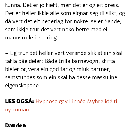
kunna. Det er jo kjekt, men det er òg eit press.
Det er heller ikkje alle som eignar seg til slikt, og
då vert det eit nederlag for nokre, seier Sande,
som ikkje trur det vert noko betre med ei
mannsrolle i endring
– Eg trur det heller vert verande slik at ein skal
takla båe deler: Både trilla barnevogn, skifta
bleier og vera ein god far og mjuk partner,
samstundes som ein skal ha desse maskuline
eigenskapane.
LES OGSÅ:
Hypnose gav Linnéa Myhre idé til
ny roman.
Dauden