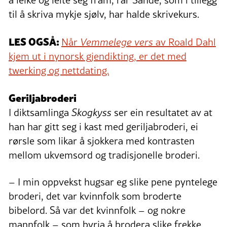
til å skriva mykje sjølv, har halde skrivekurs.
LES OGSÅ:
Når
Vemmelege vers
av Roald Dahl
kjem ut i nynorsk gjendikting, er det med
twerking og nettdating.
Geriljabroderi
I diktsamlinga
Skogkyss
ser ein resultatet av at
han har gitt seg i kast med geriljabroderi, ei
rørsle som likar å sjokkera med kontrasten
mellom ukvemsord og tradisjonelle broderi.
– I min oppvekst hugsar eg slike pene pyntelege
broderi, det var kvinnfolk som broderte
bibelord. Så var det kvinnfolk – og nokre
mannfolk – som byrja å brodera slike frekke