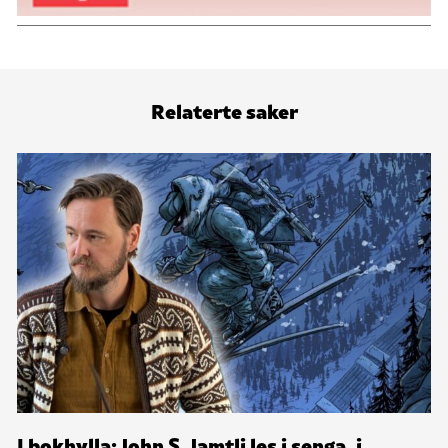
Relaterte saker
I bokhylla: John S. Jamtli les i senga, i