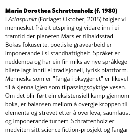
Maria Dorothea Schrattenholz (f. 1980)
I
Atlaspunkt
(Forlaget Oktober, 2015) følgjer vi
mennesket frå eit utspring og vidare inn i ei
framtid der planeten Mars er tilhaldsstad.
Bokas fokuserte, poetiske gravearbeid er
imponerande i si standhaftigheit. Språket er
neddempa og har ein fin miks av nye språklege
bilete lagt inntil ei tradisjonell, lyrisk plattform.
Menneska som er ”fanga i oksygenet” er likevel
til å kjenna igjen som tilpassingsdyktige vesen.
Om det blir ført ein eksistensiell kamp gjennom
boka, er balansen mellom å overgje kroppen til
elementa og strevet etter å overleva, saumlaust
og imponerande turnert. Schrattenholz er
medviten sitt science fiction-prosjekt og fangar