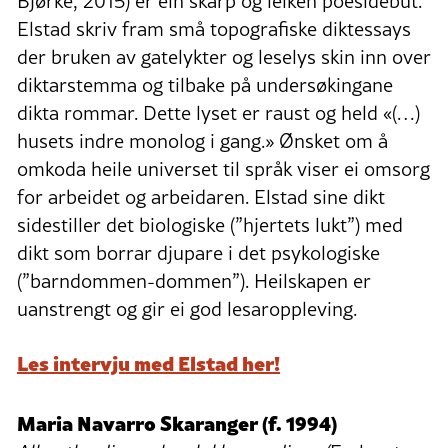
Bjørke, 2015) er ein skarp og leiken poesidebut.
Elstad skriv fram små topografiske diktessays
der bruken av gatelykter og leselys skin inn over
diktarstemma og tilbake på undersøkingane
dikta rommar. Dette lyset er raust og held «(…)
husets indre monolog i gang.» Ønsket om å
omkoda heile universet til språk viser ei omsorg
for arbeidet og arbeidaren. Elstad sine dikt
sidestiller det biologiske (”hjertets lukt”) med
dikt som borrar djupare i det psykologiske
(”barndommen-dommen”). Heilskapen er
uanstrengt og gir ei god lesaroppleving.
Les intervju med Elstad her!
Maria Navarro Skaranger (f. 1994)