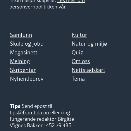
informasjonskapslar.
Les meir om
personvernpolitikken vår.
Samfunn
Kultur
Skule og jobb
Natur og miljø
Magasinett
Quiz
Meining
Om oss
Skribentar
Nettstadskart
Nyhendebrev
Tema
Tips
Send epost til
tips@framtida.no
eller ring
fungerande redaktør
Birgitte
Vågnes Bakken:
452 79 435