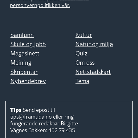
personvernpolitikken vår.
Samfunn
Kultur
Skule og jobb
Natur og miljø
Magasinett
Quiz
Meining
Om oss
Skribentar
Nettstadskart
Nyhendebrev
Tema
Tips
Send epost til
tips@framtida.no
eller ring
fungerande redaktør
Birgitte
Vågnes Bakken:
452 79 435