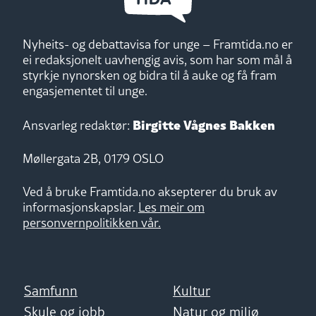
Nyheits- og debattavisa for unge – Framtida.no er
ei redaksjonelt uavhengig avis, som har som mål å
styrkje nynorsken og bidra til å auke og få fram
engasjementet til unge.
Birgitte Vågnes Bakken
Ansvarleg redaktør:
Møllergata 2B, 0179 OSLO
Ved å bruke Framtida.no aksepterer du bruk av
informasjonskapslar.
Les meir om
personvernpolitikken vår.
Samfunn
Kultur
Skule og jobb
Natur og miljø