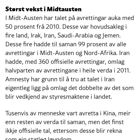
Størst vekst i Midtausten
I Midt-Austen har talet på avrettingar auka med
50 prosent frå 2010. Desse var hovudsakleg i
fire land, Irak, Iran, Saudi-Arabia og Jemen.
Desse fire hadde til saman 99 prosent av alle
avrettingar i Midt-Austen og Nord-Afrika. Iran
hadde, med 360 offisielle avrettingar, omlag
halvparten av avrettingane i heile verda i 2011.
Amnesty har grunn til å tru at talet i Iran
eigentleg ligg på omlag det dobbelte av det som
blir vedkjend av styresmaktene i landet.
Tusenvis av menneske vart avretta i Kina, meir
enn resten av verda til saman, men det finst
ikkje offisielle tal, ettersom desse blir rekna
som ein statleg løyndom.