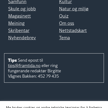
Samfunn
Kultur
Skule og jobb
Natur og miljø
Magasinett
Quiz
Meining
Om oss
Skribentar
Nettstadskart
Nyhendebrev
Tema
Tips
Send epost til
tips@framtida.no
eller ring
fungerande redaktør
Birgitte
Vågnes Bakken:
452 79 435
Følg
Me bruker cookies og andre tekniske løysingar for å forbetra