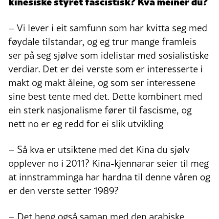
kinesiske styret fascistisk? Kva meiner du?
– Vi lever i eit samfunn som har kvitta seg med
føydale tilstandar, og eg trur mange framleis
ser på seg sjølve som idelistar med sosialistiske
verdiar. Det er dei verste som er interesserte i
makt og makt åleine, og som ser interessene
sine best tente med det. Dette kombinert med
ein sterk nasjonalisme fører til fascisme, og
nett no er eg redd for ei slik utvikling
– Så kva er utsiktene med det Kina du sjølv
opplever no i 2011? Kina-kjennarar seier til meg
at innstramminga har hardna til denne våren og
er den verste setter 1989?
– Det heng også saman med den arabiske