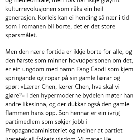
kulturrevolusjonen som råka ein heil
generasjon. Korleis kan ei hending så nær i tid
som i romanen bli borte, det er det store
spørsmålet.
Men den nære fortida er ikkje borte for alle, og
den første som minner hovudpersonen om det,
er ein ungdom med namn Fang Caodi som kjem
springande og ropar på sin gamle lærar og
spør: «Lærer Chen, lærer Chen, hva skal vi
gjøre?» I den hypermoderne bydelen møter han
andre likesinna, og der dukkar også den gamle
flammen hans opp. Son hennar er ein ivrig
partimedlem som søkjer jobb i
Propagandaministeriet og meiner at partiet
ivaretek all folkets visdom. Vi møter He