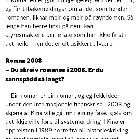
eg får tilbakemeldingar om at det som hender i
romanen, liknar meir og meir på røyndomen. Så
lenge han berre finst på nett, kan
styresmaktene berre late som han ikkje finst i
det heile, men det er eit usikkert tilvære.
Roman 2008
– Du skreiv romanen i 2008. Er du
sannspådd så langt?
– Ein roman er ein roman, og eg fekk ideen
under den internasjonale finanskrisa i 2008 og
skjøna at Kina ville gå inn i ein ny fase, sjølv om
det ikkje ville føre til systemendring. I Kina er
oppreisten i 1989 borte frå all historieskriving
og medieomtale, men folk har ikkje gløymt