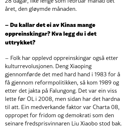
28 dagar, like lenge som februar månad det
året, den gløymde månaden.
– Du kallar det ei av Kinas mange
oppreinskingar? Kva legg du i det
uttrykket?
– Folk har opplevd oppreinskingar også etter
kulturrevolusjonen. Deng Xiaoping
gjennomførde det med hard hand i 1983 for å
få gjennom reformpolitikken, så kom 1989 og
etter det jakta på Falungong. Det var ein viss
lette før OL i 2008, men sidan har det hardna
til att. Ein medverkande faktor var Charta 08,
oppropet for fridom og demokrati som den
seinare fredsprisvinnaren Liu Xiaobo stod bak.