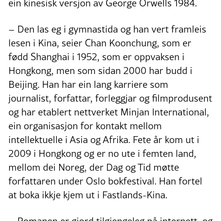
ein kinesisk versjon av George Orwells 1984.
– Den las eg i gymnastida og han vert framleis
lesen i Kina, seier Chan Koonchung, som er
fødd Shanghai i 1952, som er oppvaksen i
Hongkong, men som sidan 2000 har budd i
Beijing. Han har ein lang karriere som
journalist, forfattar, forleggjar og filmprodusent
og har etablert nettverket Minjan International,
ein organisasjon for kontakt mellom
intellektuelle i Asia og Afrika. Fete år kom ut i
2009 i Hongkong og er no ute i femten land,
mellom dei Noreg, der Dag og Tid møtte
forfattaren under Oslo bokfestival. Han fortel
at boka ikkje kjem ut i Fastlands-Kina.
– Romanen er gjord tilgjengeleg på internett, og