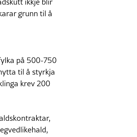
dskutt ikkje blir
karar grunn til å
r fylka på 500-750
ytta til å styrkja
klinga krev 200
aldskontraktar,
vegvedlikehald,