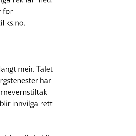
 for
l ks.no.
langt meir. Talet
rgstenester har
arnevernstiltak
lir innvilga rett