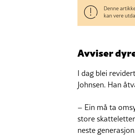
Denne artikke
kan vere utda
Avviser dyr
I dag blei revide
Johnsen. Han åtva
– Ein må ta omsyn
store skatteletter
neste generasjon. 