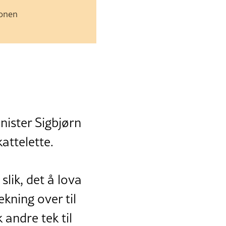
jonen
nister Sigbjørn
attelette.
lik, det å lova
ekning over til
k andre tek til