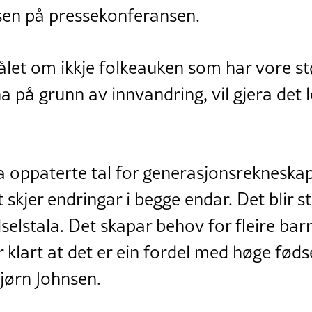
nsen på pressekonferansen.
let om ikkje folkeauken som har vore st
på grunn av innvandring, vil gjera det l
 oppaterte tal for generasjonsrekneskape
t skjer endringar i begge endar. Det blir st
selstala. Det skapar behov for fleire ba
 klart at det er ein fordel med høge fødse
jørn Johnsen.