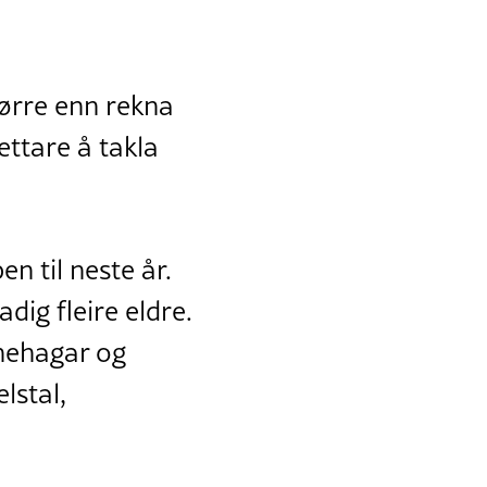
ørre enn rekna
ettare å takla
n til neste år.
adig fleire eldre.
rnehagar og
lstal,