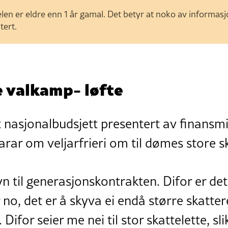
len er eldre enn 1 år gamal. Det betyr at noko av informas
tert.
e valkamp- løfte
rt nasjonalbudsjett presentert av finansmi
rar om veljarfrieri om til dømes store sk
 til generasjonskontrakten. Difor er det s
 no, det er å skyva ei endå større skatter
Difor seier me nei til stor skattelette, sli