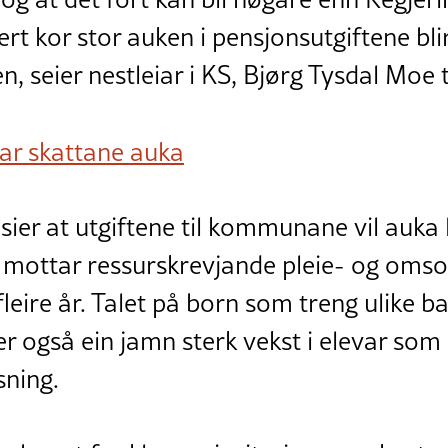
ert kor stor auken i pensjonsutgiftene blir
seier nestleiar i KS, Bjørg Tysdal Moe ti
ar skattane auka
sier at utgiftene til kommunane vil auka 
mottar ressurskrevjande pleie- og omso
fleire år. Talet på born som treng ulike b
r også ein jamn sterk vekst i elevar som b
sning.