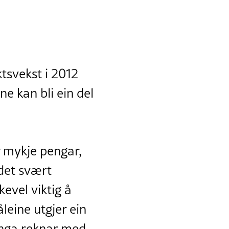
tsvekst i 2012
ne kan bli ein del
er mykje pengar,
 det svært
evel viktig å
leine utgjer ein
ringa reknar med.