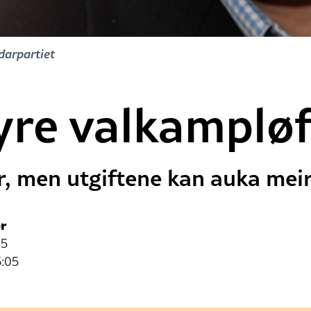
darpartiet
yre valkampløf
 men utgiftene kan auka meir
r
05
5:05