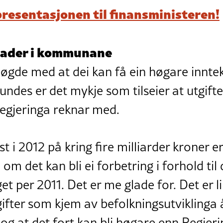
presentasjonen til finansministeren!
nader i kommunane
de med at dei kan få ein høgare inntek
undes er det mykje som tilseier at utgifte
egjeringa reknar med.
st i 2012 på kring fire milliarder kroner 
om det kan bli ei forbetring i forhold til
 per 2011. Det er me glade for. Det er lik
gifter som kjem av befolkningsutviklinga å
, og at det fort kan bli høgare enn Regje