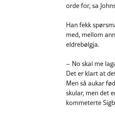
orde for, sa Joh
Han fekk spørsmå
med, mellom anna 
eldrebølgja.
– No skal me laga
Det er klart at de
Men så aukar fød
skular, men det er
kommeterte Sigb