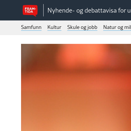
Nyhende- og debattavisa for 
Samfunn
Kultur
Skule og jobb
Natur og mil