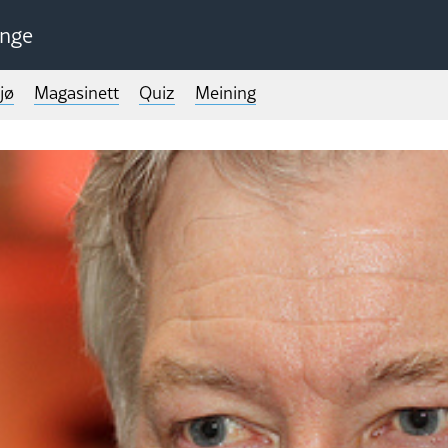
unge
jø
Magasinett
Quiz
Meining