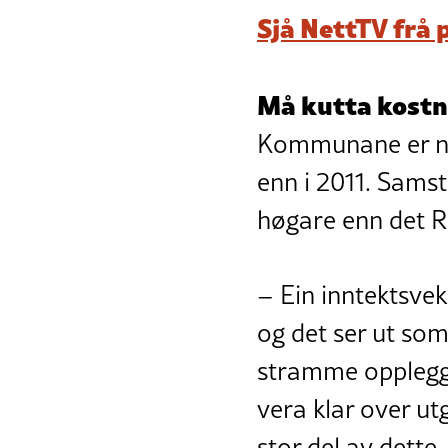
Sjå NettTV frå 
Må kutta kost
Kommunane er nøg
enn i 2011. Samst
høgare enn det R
– Ein inntektsvek
og det ser ut som 
stramme opplegget
vera klar over ut
stor del av dette