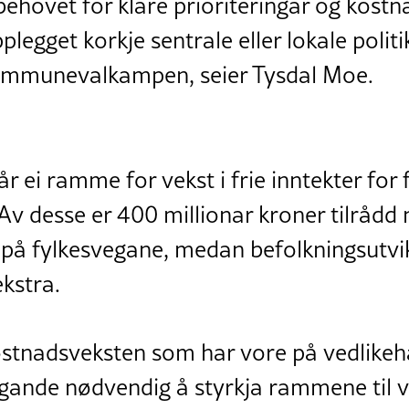
behovet for klare prioriteringar og kostna
legget korkje sentrale eller lokale politi
 kommunevalkampen, seier Tysdal Moe.
år ei ramme for vekst i frie inntekter fo
Av desse er 400 millionar kroner tilrådd n
 på fylkesvegane, medan befolkningsutvi
ekstra.
ostnadsveksten som har vore på vedlikeh
ingande nødvendig å styrkja rammene til 