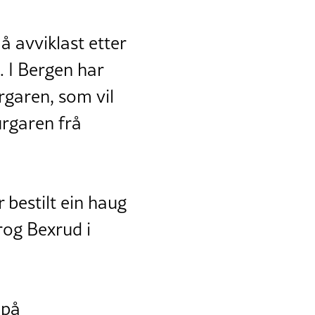
å avviklast etter
e. I Bergen har
rgaren, som vil
urgaren frå
bestilt ein haug
rog Bexrud i
 på