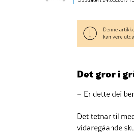
Denne artikke
kan vere utda
Det gror i g
– Er dette dei be
Det tetnar til me
vidaregåande sku