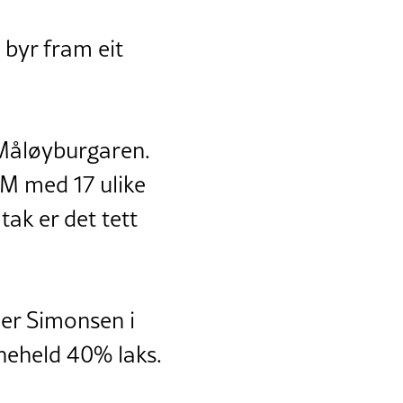
 byr fram eit
 Måløyburgaren.
NM med 17 ulike
ak er det tett
er Simonsen i
neheld 40% laks.