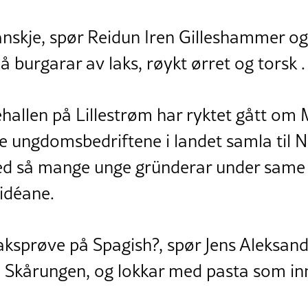
anskje, spør Reidun Iren Gilleshammer og
å burgarar av laks, røykt ørret og torsk .
ehallen på Lillestrøm har ryktet gått om
te ungdomsbedriftene i landet samla til 
d så mange unge gründerar under same t
idéane.
ksprøve på Spagish?, spør Jens Aleksand
Skårungen, og lokkar med pasta som in