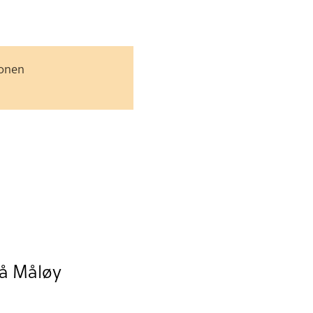
jonen
frå Måløy