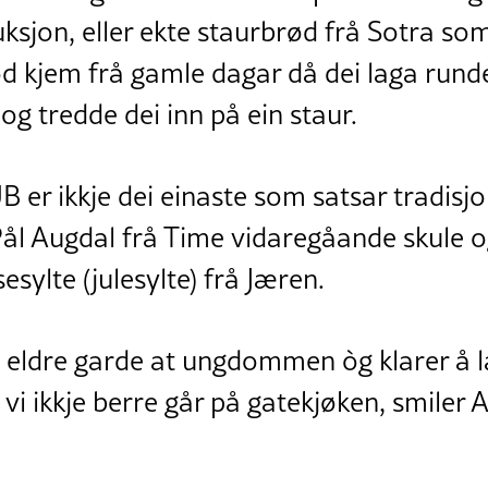
jon, eller ekte staurbrød frå Sotra som 
 kjem frå gamle dagar då dei laga rund
og tredde dei inn på ein staur.
 er ikkje dei einaste som satsar tradisj
 Pål Augdal frå Time vidaregåande skule o
esylte (julesylte) frå Jæren.
en eldre garde at ungdommen òg klarer å 
 vi ikkje berre går på gatekjøken, smiler 