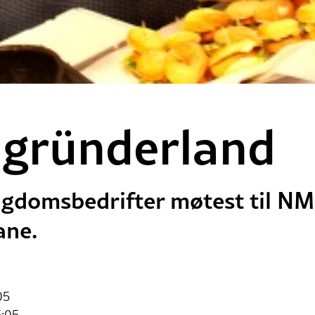
i gründerland
gdomsbedrifter møtest til NM,
ane.
05
5:05