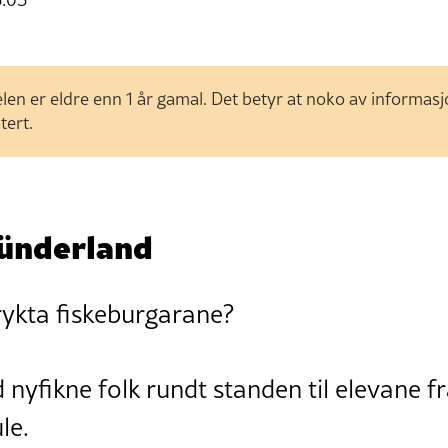
len er eldre enn 1 år gamal. Det betyr at noko av informas
tert.
ründerland
rykta fiskeburgarane?
d nyfikne folk rundt standen til elevane 
le.