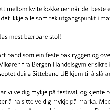
ett mellom kvite kokkeluer når dei beste e
det ikkje alle som tek utgangspunkt i ma
rdas mest bærbare stol!
art band som ein feste bak ryggen og ove
ikøren frå Bergen Handelsgym er sikre i 
ptet deira Sitteband UB kjem til å slå a
ar vi veldig mykje på festival, og kjente 
tter å ha sitte veldig mykje på marka. Me