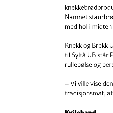
knekkebrødproduks
Namnet staurbrød
med hol i midten 
Knekk og Brekk UB
til Syltå UB står
rullepølse og pers
– Vi ville vise d
tradisjonsmat, at
Kvileband