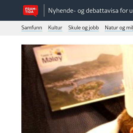
Nyhende- og debattavisa for 
Samfunn
Kultur
Skule og jobb
Natur og mil