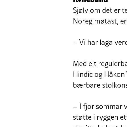
Sjølv om det er t
Noreg møtast, er 
– Vi har laga ve
Med eit regulerb
Hindic og Håkon V
bærbare stolkonse
– I fjor sommar v
støtte i ryggen e