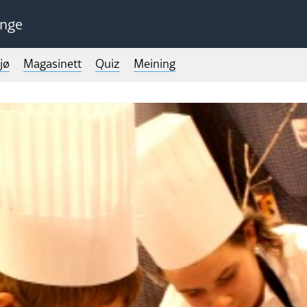
unge
jø
Magasinett
Quiz
Meining