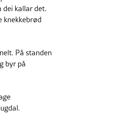
dei kallar det.
e knekkebrød
onelt. På standen
g byr på
lage
Augdal.