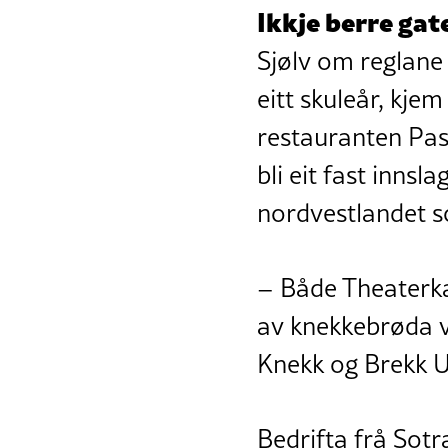
Ikkje berre ga
Sjølv om reglane 
eitt skuleår, kjem
restauranten Pas
bli eit fast inns
nordvestlandet so
– Både Theaterka
av knekkebrøda v
Knekk og Brekk 
Bedrifta frå Sotr