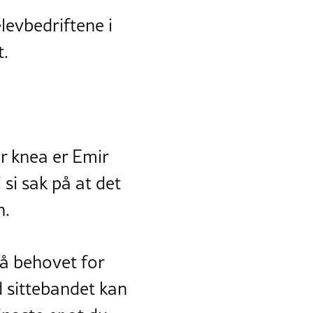
levbedriftene i
t.
r knea er Emir
si sak på at det
n.
på behovet for
d sittebandet kan