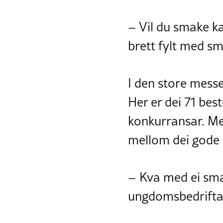
– Vil du smake k
brett fylt med sm
I den store mess
Her er dei 71 bes
konkurransar. Me
mellom dei gode 
– Kva med ei sma
ungdomsbedrifta 