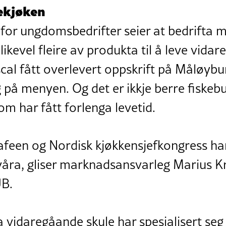
tekjøken
for ungdomsbedrifter seier at bedrifta m
 likevel fleire av produkta til å leve vidar
cal fått overlevert oppskrift på Måløybu
lag på menyen. Og det er ikkje berre fiskeb
m har fått forlenga levetid.
feen og Nordisk kjøkkensjefkongress har 
åra, gliser marknadsansvarleg Marius K
UB.
a vidaregåande skule har spesialisert seg