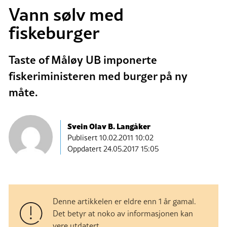
Vann sølv med
fiskeburger
Taste of Måløy UB imponerte
fiskeriministeren med burger på ny
måte.
Svein Olav B. Langåker
Publisert
10.02.2011 10:02
Oppdatert 24.05.2017 15:05
Denne artikkelen er eldre enn 1 år gamal.
Det betyr at noko av informasjonen kan
vere utdatert.