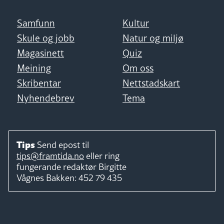
Samfunn
Kultur
Skule og jobb
Natur og miljø
Magasinett
Quiz
Meining
Om oss
Skribentar
Nettstadskart
Nyhendebrev
Tema
Tips
Send epost til
tips@framtida.no
eller ring
fungerande redaktør
Birgitte
Vågnes Bakken:
452 79 435