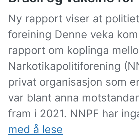
Ny rapport viser at politie
foreining Denne veka kom 
rapport om koplinga mell
Narkotikapolitiforening (N
privat organisasjon som er 
var blant anna motstandar
fram i 2021. NNPF har inga
Vekas
med å lese
viktigaste:
NNPF,