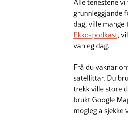
Alle tenestene vi 
grunnleggjande fo
dag, ville mange 
Ekko-podkast
, v
vanleg dag.
Frå du vaknar om
satellittar. Du b
trekk ville store
brukt Google Maps
mogleg å sjekke v