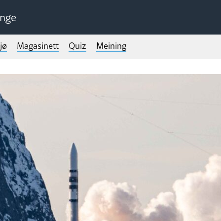
unge
jø
Magasinett
Quiz
Meining