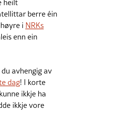
 heilt
ellittar berre éin
 høyre i
NRKs
nleis enn ein
 du avhengig av
te dag
! I korte
 kunne ikkje ha
dde ikkje vore