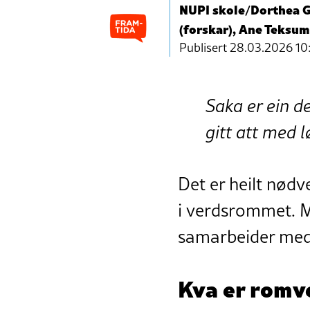
NUPI skole/Dorthea 
(forskar), Ane Teksum
Publisert
28.03.2026 10
Saka er ein d
gitt att med 
Det er heilt nød
i verdsrommet. M
samarbeider med
Kva er rom