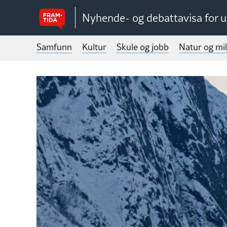
Nyhende- og debattavisa for 
Samfunn
Kultur
Skule og jobb
Natur og mil