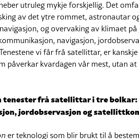
ber utruleg mykje forskjellig. Det omfat
king av det ytre rommet, astronautar og
vigasjon, og overvaking av klimaet på j
il kommunikasjon, navigasjon, jordobserv
enestene vi får frå satellittar, er kanskj
påverkar kvardagen vår mest, utan at vi
n tenester frå satellittar i tre bolkar:
sjon, jordobservasjon og satellittk
on
er teknologi som blir brukt til å beste