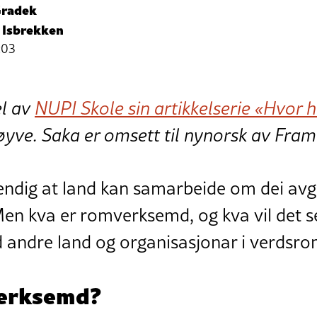
Gradek
 Isbrekken
:03
el av
NUPI Skole sin artikkelserie «Hvor 
løyve. Saka er omsett til nynorsk av Fram
vendig at land kan samarbeide om dei av
en kva er romverksemd, og kva vil det s
 andre land og organisasjonar i verdsr
verksemd?