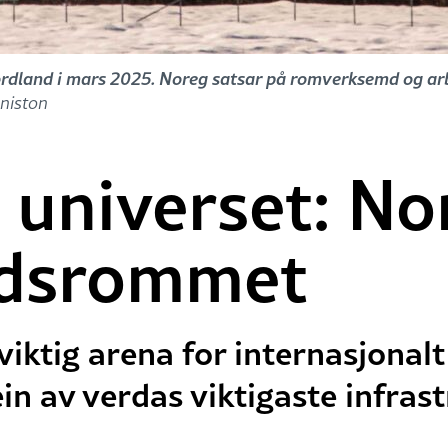
dland i mars 2025. Noreg satsar på romverksemd og arbe
niston
i universet: N
erdsrommet
iktig arena for internasjonal
 ein av verdas viktigaste infras