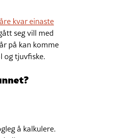
åre kvar einaste
ått seg vill med
står på kan komme
l og tjuvfiske.
unnet?
leg å kalkulere.