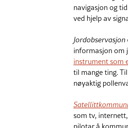
navigasjon og tid.
ved hjelp av sign
Jordobservasjon
informasjon om j
instrument som er 
til mange ting. Ti
nøyaktig pollenva
Satellittkommun
som tv, internett
pilotar å kommun