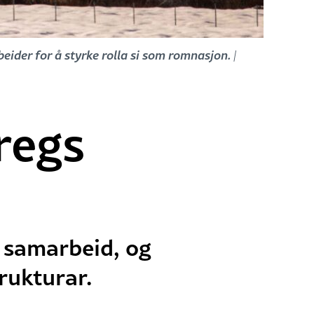
ider for å styrke rolla si som romnasjon.
|
oregs
t samarbeid, og
trukturar.