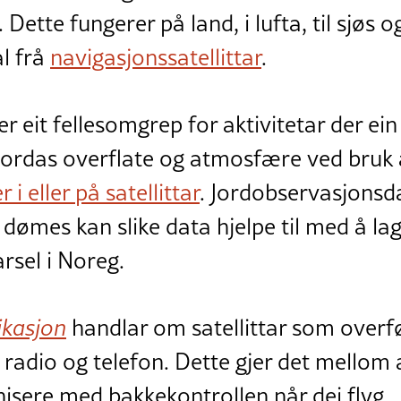
 Dette fungerer på land, i lufta, til sjøs
al frå
navigasjonssatellittar
.
er eit fellesomgrep for aktivitetar der ei
ordas overflate og atmosfære ved bruk a
i eller på satellittar
. Jordobservasjonsd
l dømes kan slike data hjelpe til med å lag
rsel i Noreg.
ikasjon
handlar om satellittar som overf
, radio og telefon. Dette gjer det mello
isere med bakkekontrollen når dei flyg.