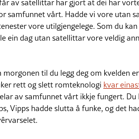
får av satellittar har gjort at dei har vorte
r samfunnet vårt. Hadde vi vore utan sat
tenester vore utilgjengelege. Som du kan
ille ein dag utan satellittar vore veldig an
 morgonen til du legg deg om kvelden er
ruker rett og slett romteknologi
kvar einas
 delar av samfunnet vårt ikkje fungert. Du
, Vipps hadde slutta å funke, og det ha
êrvarselet.