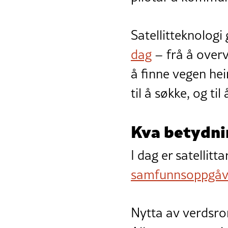
Satellitteknologi
dag
– frå å overv
å finne vegen he
til å søkke, og ti
Kva betydni
I dag er satellitta
samfunnsoppgåv
Nytta av verdsro