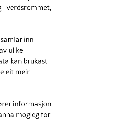
 og i verdsrommet,
n samlar inn
v ulike
ata kan brukast
e eit meir
ører informasjon
m anna mogleg for