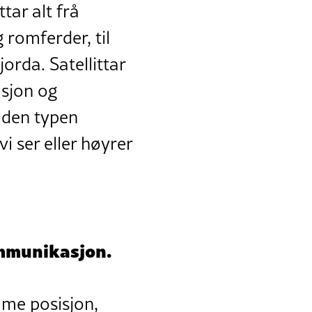
tar alt frå
 romferder, til
orda. Satellittar
asjon og
e den typen
 ser eller høyrer
ommunikasjon.
mme posisjon,