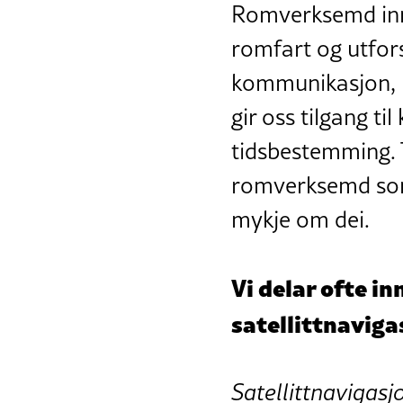
Romverksemd inne
romfart og utfors
kommunikasjon, na
gir oss tilgang t
tidsbestemming. T
romverksemd som 
mykje om dei.
Vi delar ofte in
satellittnaviga
Satellittnavigasj