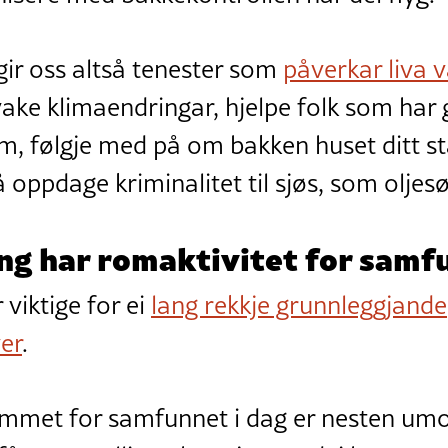
 gir oss altså tenester som
påverkar liva v
ake klimaendringar, hjelpe folk som har g
im, følgje med på om bakken huset ditt 
l å oppdage kriminalitet til sjøs, som oljesø
ng har romaktivitet for samf
r viktige for ei
lang rekkje grunnleggjande
er
.
mmet for samfunnet i dag er nesten umog