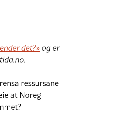
hender det?»
og er
tida.no.
grensa ressursane
eie at Noreg
ommet?