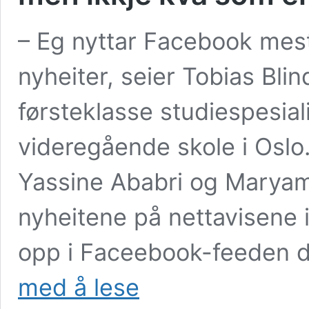
– Eg nyttar Facebook mest
nyheiter, seier Tobias Bli
førsteklasse studiespesial
videregående skole i Osl
Yassine Ababri og Maryam 
nyheitene på nettavisene 
opp i Faceebook-feeden d
–
med å lese
Facebook
fortel